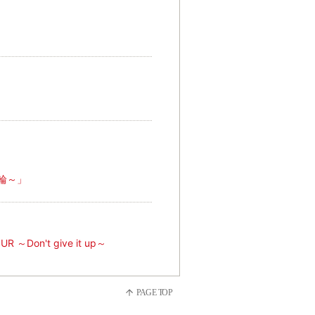
舵輪～」
 ～Don't give it up～