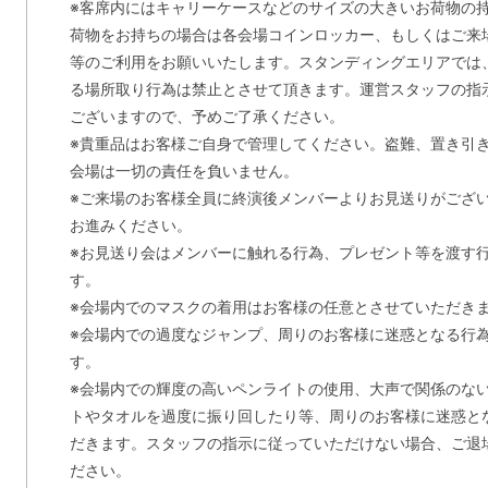
※客席内にはキャリーケースなどのサイズの大きいお荷物の
荷物をお持ちの場合は各会場コインロッカー、もしくはご来
等のご利用をお願いいたします。スタンディングエリアでは
る場所取り行為は禁止とさせて頂きます。運営スタッフの指
ございますので、予めご了承ください。
※貴重品はお客様ご自身で管理してください。盗難、置き引
会場は一切の責任を負いません。
※ご来場のお客様全員に終演後メンバーよりお見送りがござ
お進みください。
※お見送り会はメンバーに触れる行為、プレゼント等を渡す
す。
※会場内でのマスクの着用はお客様の任意とさせていただき
※会場内での過度なジャンプ、周りのお客様に迷惑となる行
す。
※会場内での輝度の高いペンライトの使用、大声で関係のな
トやタオルを過度に振り回したり等、周りのお客様に迷惑と
だきます。スタッフの指示に従っていただけない場合、ご退
ださい。