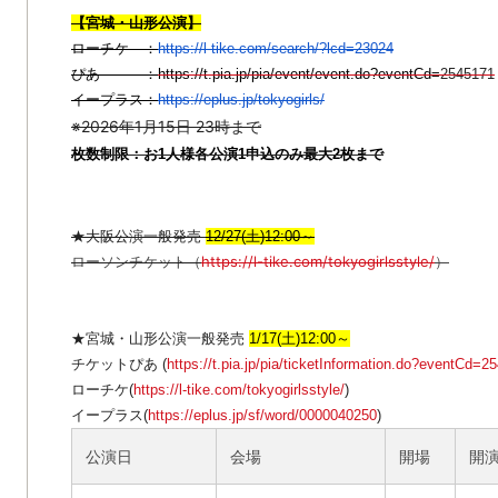
【宮城・山形公演】
ローチケ ：
https://l-tike.com/search/?
lcd=23024
ぴあ ：
https://t.pia.jp/pia/event/
event.do?eventCd=
2545171
イープラス：
https://eplus.jp/
tokyogirls/
※2026年1月15日 23時まで
枚数制限：お1人様各公演1申込のみ最大2枚まで
★大阪公演一般発売
12/27(土)12:00～
ローソンチケット（
https://l-tike.com/
tokyogirlsstyle/
）
★宮城・山形公演一般発売
1/17(土)12:00～
チケットぴあ (
https://t.pia.jp/pia/ticketInformation.do?eventCd
ローチケ(
https://l-tike.com/tokyogirlsstyle/
)
イープラス(
https://eplus.jp/sf/word/0000040250
)
公演日
会場
開場
開