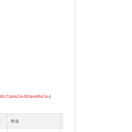
=2545171&rlsCd=001&lotRlsCd=
)
演
料金
お問い合わせ