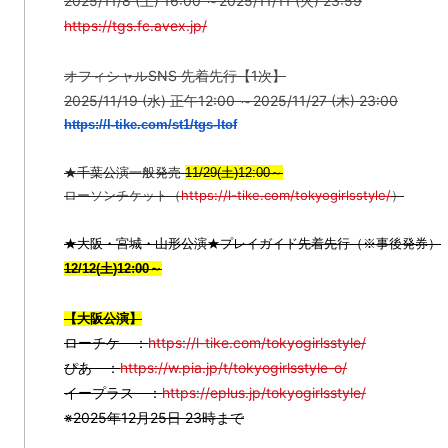
2025/11/8 (土) 16:00 ～2025/11/11 (火) 23:59
https://tgs.fc.avex.jp/
オフィシャルSNS 先着先行【1次】
2025/11/19 (水) 正午12:00 ～2025/11/27 (木) 23:00
https://l-tike.com/st1/tgs-
ltof
★千葉公演一般発売
11/29(土)12:00～
ローソンチケット（
https://l-tike.com/
tokyogirlsstyle/
）
★大阪・宮城・山形公演★プレイガイド先着先行（※事後発券）
12/12(土)12:00～
【大阪公演】
ローチケ ：
https://l-tike.com/tokyogirlsstyle/
ぴあ ：
https://w.pia.jp/t/tokyogirlsstyle-o/
イープラス ：
https://eplus.jp/tokyogirlsstyle/
※2025年12月25日 23時まで