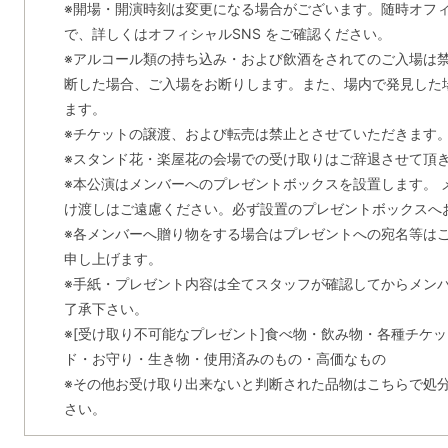
※開場・開演時刻は変更になる場合がございます。随時オフィ
で、詳しくはオフィシャルSNS をご確認ください。
※アルコール類の持ち込み・および飲酒をされてのご入場は
断した場合、ご入場をお断りします。また、場内で発見した
ます。
※チケットの譲渡、および転売は禁止とさせていただきます
※スタンド花・楽屋花の会場での受け取りはご辞退させて頂
※本公演はメンバーへのプレゼントボックスを設置します。 
け渡しはご遠慮ください。必ず設置のプレゼントボックスへ
※各メンバーへ贈り物をする場合はプレゼントへの宛名等は
申し上げます。
※手紙・プレゼント内容は全てスタッフが確認してからメン
了承下さい。
※[受け取り不可能なプレゼント]食べ物・飲み物・各種チケ
ド・お守り・生き物・使用済みのもの・高価なもの
※その他お受け取り出来ないと判断された品物はこちらで処
さい。